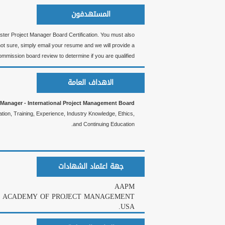
المستهدفون
er Project Manager Board Certification. You must also
ot sure, simply email your resume and we will provide a
ommission board review to determine if you are qualified.
الاهداف العامة
 Manager - International Project Management Board
tion, Training, Experience, Industry Knowledge, Ethics,
and Continuing Education.
جهة اعتماد الشهادات
AAPM
 ACADEMY OF PROJECT MANAGEMENT
USA.