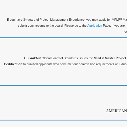
If you have 3+ years of Project Management Experience, you may apply for MPM™ Mast
submit your resume to the board. Please go to the
Application
Page. If you are n
c
Our AAPM
®
Global Board of Standards issues the
MPM ® Master Project
Certification
to qualified applicants who have met our commission requirements of: Educa
AMERICAN