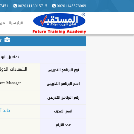
7451
-
00201113015715
-
00201145578069
الرئيسية
من 
MPM ... Master Project Manager
تفاصيل البرن
الشهادات الدول
نوع البرنامج التدريبى
ect Manager
اسم البرنامج التدريبى
رقم البرنامج التدريبى
خالد أ
اسم المدرب
عدد الأيام