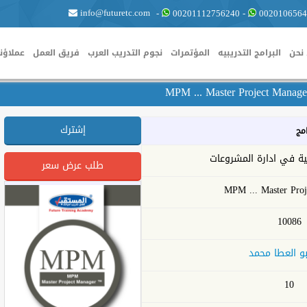
info@futuretc.com
-
00201112756240
-
0020106564
نحن
البرامج التدريبيه
المؤتمرات
نجوم التدريب العرب
فريق العمل
عملاؤنا
إشترك
امج
ية في ادارة المشروعات
طلب عرض سعر
MPM ... Master Proj
10086
بو العطا محمد
10