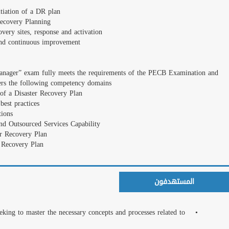
Course agenda
الجهات الحكومية
Day 1: Introduction to
Day 2: Risk Mitigation
Day 3: Disaster Recover
نجوم التدريب العرب فى الأكاديمية
Day 4: DRP testing, m
Day 5: Certification 
Examination
The “PECB Certified L
Certification Progra
Domain 1: Fundamental 
Domain 2: Disaster Rec
Domain 3: Disaster Re
Domain 4: Recovery Sit
Domain 5: Testing and
Domain 6: Continual i
المزيد
الاعلانات
• Disaster Recovery pro
recovery strategies
>
<