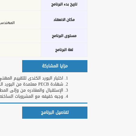
تاريخ بدء البرنامج
مكان الانعقاد
المهندسين - 26 ش عدن 
مستوى البرنامج
لغة البرنامج
مزايا المشاركة
اختبار البورد الكندى للتقييم المه PECB
شهادة PECB معتمدة من البورد الكندى للتقييم المهني الاحترافي
الإستقبال والمغادره من وإلى الم )
وجبه خفيفه مع المشروبات الساخنه و
تفاصيل البرنامج