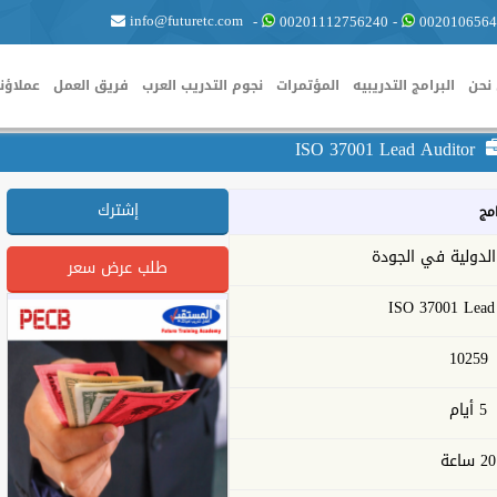
info@futuretc.com
-
00201112756240
-
0020106564
نحن
البرامج التدريبيه
المؤتمرات
نجوم التدريب العرب
فريق العمل
عملاؤنا
ISO 37001 Lead Auditor
إشترك
امج
لدولية في الجودة
طلب عرض سعر
ISO 37001 Lead
10259
5 أيام
20 ساعة