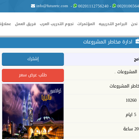
info@futuretc.com
-
00201112756240
-
0020106564
نحن
البرامج التدريبيه
المؤتمرات
نجوم التدريب العرب
فريق العمل
عملاؤنا
ادارة مخاطر المشروعات
إشترك
امج
 المشروعات .
طلب عرض سعر
خاطر المشروعات
10260
5 ايام
20 ساعة