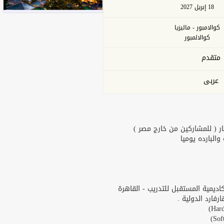
18 إبريل 2027
كوالامبور - ماليزيا
كوالالمبور
متقدم
عربى
ر ( للمشاركين من خارج مصر )
البارده يوميا
يمية المستقبل للتدريب - القاهرة
ارد الدولية .