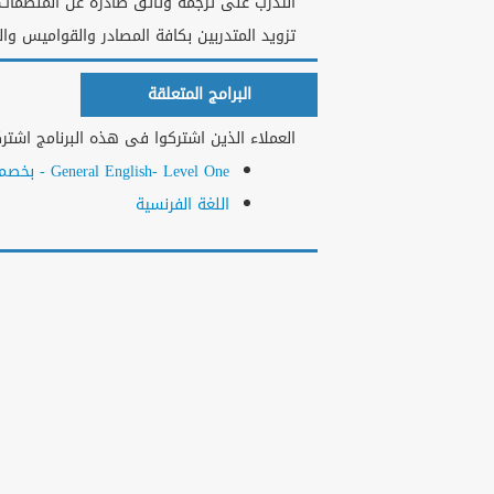
التدرب على ترجمة وثائق صادرة عن المنظمات 
تزويد المتدربين بكافة المصادر والقواميس وال
البرامج المتعلقة
العملاء الذين اشتركوا فى هذه البرنامج اشتركو
General English- Level One - بخصم 50 %
اللغة الفرنسية