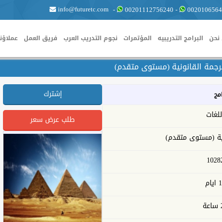
info@futuretc.com
-
00201112756240
-
0020106564
نحن
البرامج التدريبيه
المؤتمرات
نجوم التدريب العرب
فريق العمل
عملاؤنا
رجمة القانونية (مستوى متقدم)
إشترك
امج
للغات
طلب عرض سعر
نية (مستوى متقدم)
1028
يام
ة