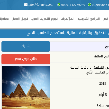
info@futuretc.com
-
00201112756240
-
0020106564
نحن
البرامج التدريبيه
المؤتمرات
نجوم التدريب العرب
فريق العمل
عملاؤنا
التدقيق والرقابة المالية باستخدام الحاسب الآلي
إشترك
امج
امج المالية
طلب عرض سعر
ي التدقيق والرقابة المالية
م الحاسب الآلي
2519
5 أيام
20 ساعة