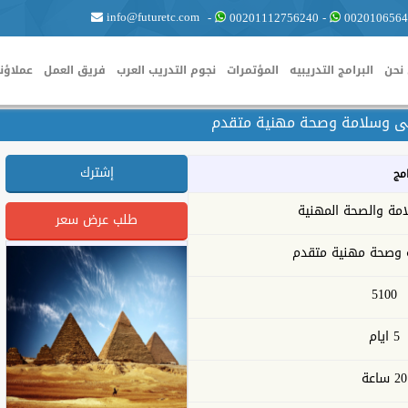
info@futuretc.com
-
00201112756240
-
0020106564
نحن
البرامج التدريبيه
المؤتمرات
نجوم التدريب العرب
فريق العمل
عملاؤنا
 وسلامة وصحة مهنية متقدم
إشترك
امج
امة والصحة المهنية
طلب عرض سعر
وصحة مهنية متقدم
5100
5 ايام
20 ساعة