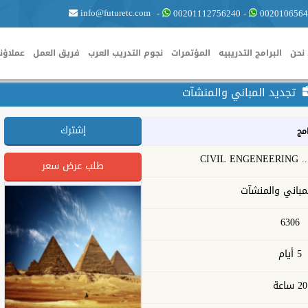
info@futuretc.com
-
00201112756240
-
0020106564
نحن
البرامج التدريبيه
المؤتمرات
نجوم التدريب العرب
فريق العمل
عملاؤنا
تجديد المباني والمنشآت
إشترك
امج
CIVI
طلب عرض سعر
مباني والمنشآت
6306
5 أيام
20 ساعة