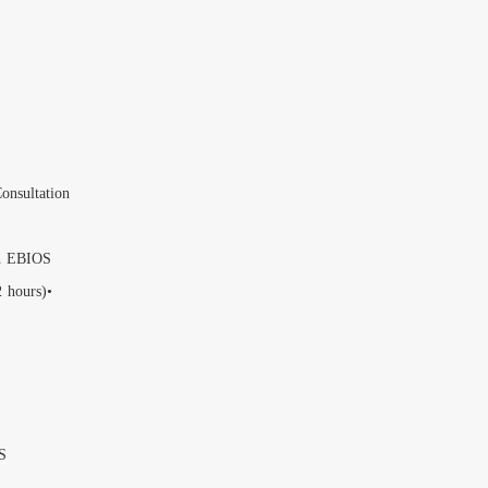
•Risk identification
Risk analysis and risk 
Risk assessment with a
Risk treatment
Risk acceptance and re
المعجبين على الفيس بوك
Information Security 
Risk monitoring and r
Day 3: Exam and Start
Presentation of EBIOS
Phase 1 - Context esta
Phase 2 – Feared secur
Phase 3 – Threat scenar
Day 4: Completing a r