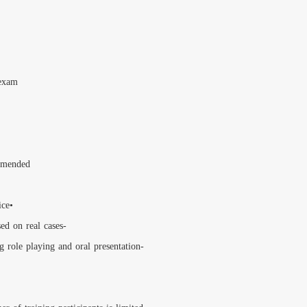
Phase 5 - Determination
Risk assessment with 
Workshop with case stu
Day 5: Workshop with
EBIOS Advanced exam
Prerequisites
A basic knowledge of
Educational approach
الشهادات والاعتمادات