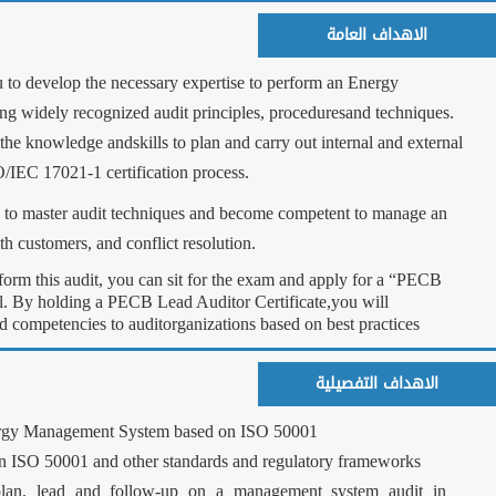
ISO 50001 Lead Audit
ManagementSystem (E
During this training 
المعجبين على الفيس بوك
audits in compliance
Based on practical e
auditprogram, audit 
After acquiring the n
CertifiedISO 50001 L
demonstrate that you 
Understand t
Acknowledge 
Understand a