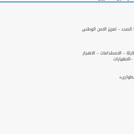
لصدد – تعزيز الامن الوطنى
رئة – الاصطدامات – الانفجار
–الانهيارات
لطوارىء