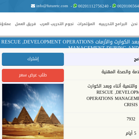
info@futuretc.com
-
00201112756240
-
0020106564
نحن
البرامج التدريبيه
المؤتمرات
نجوم التدريب العرب
فريق العمل
عملاؤنا
إدارة عمليات الإغاثة والتنمية أثناء وبعد الكوارث والأزمات RESCUE ,DEVELOPMENT OPERATIONS
MANAGEMENT DURING AND 
إشترك
امج
امة والصحة المهنية
طلب عرض سعر
 والتنمية أثناء وبعد الكوارث
ات RESCUE ,DEVELOPMENT
OPERATIONS MANAGEM
CRISIS
7932
5 أيام