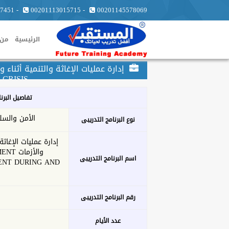
7451
-
00201113015715
-
00201145578069
الرئيسية
من 
CRISIS
تفاصيل البرن
الأمن والسل
نوع البرنامج التدريبى
إدارة عمليات الإغاثة
والأزم
اسم البرنامج التدريبى
ENT DURING AND
رقم البرنامج التدريبى
عدد الأيام