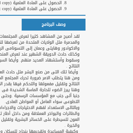
الحصول على المادة العلمية (Hard copy)
الحصول على المادة العلمية (Soft copy)
وصف البرنامج
لقد أصبح من المشاهد كثيرا تعرض المجتمعات 
والمدمرة مثل الولايات المتحدة من تعرضها للا
والاكوادور وهايتى وعمان إلى التسونامى الرهيب وأن
وكذلك حادث الدويقة الشهير عند تعرض المن
وسقوط وأستشهاد العديد منهم. وأيضا السيول
النتائج .
وأيضا تلك التى من صنع البشر مثل حادث العب
ومن هنا يتطلب الامر ضرورة تحرك المجتمع ال
النتائج وتقليل مفعولها والتحكم فيها بقدر الا
وهنا يبرز الضوء للحاجة الماسة الشديدة فى 
جنبا ألى جنب مع المؤسسات الرسمية .وحتى تك
التطوعى سواء العامل أو المواطن العادى.
وبالتالى الاستعداد لفهم الاحتياجات والاجراء
والطائرات والبواخر العملاقة ومن داخل أطار ثق
العون للسيطرة على الخسائر البشرية وتقليل 
والخبرة .
وكيفية المساعدة وتقديمها بنجاح للسكان وال