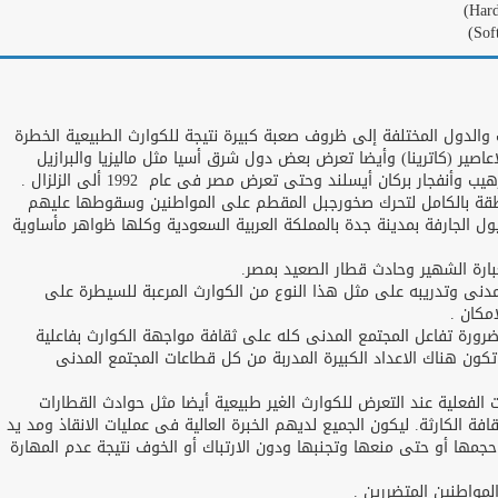
والدول المختلفة إلى ظروف صعبة كبيرة نتيجة للكوارث الطبيعية الخطرة
عاصير (كاترينا) وأيضا تعرض بعض دول شرق أسيا مثل ماليزيا والبرازيل
فجار بركان أيسلند وحتى تعرض مصر فى عام 1992 ألى الزلزال .
طقة بالكامل لتحرك صخورجبل المقطم على المواطنين وسقوطها عليهم
 الجارفة بمدينة جدة بالمملكة العربية السعودية وكلها ظواهر مأساوية
ارة الشهير وحادث قطار الصعيد بمصر.
مدنى وتدريبه على مثل هذا النوع من الكوارث المرعبة للسيطرة على
مكان .
ضرورة تفاعل المجتمع المدنى كله على ثقافة مواجهة الكوارث بفاعلية
ون هناك الاعداد الكبيرة المدربة من كل قطاعات المجتمع المدنى
ات الفعلية عند التعرض للكوارث الغير طبيعية أيضا مثل حوادث القطارات
افة الكارثة. ليكون الجميع لديهم الخبرة العالية فى عمليات الانقاذ ومد يد
حجمها أو حتى منعها وتجنبها ودون الارتباك أو الخوف نتيجة عدم المهارة
مواطنين المتضررين .