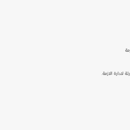
مة
 لادارة الازمة.