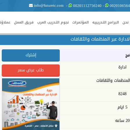
info@futuretc.com
-
00201112756240
-
0020106564
نحن
البرامج التدريبيه
المؤتمرات
نجوم التدريب العرب
فريق العمل
عملاؤنا
ادارة عبر المنظمات والثقافات
إشترك
امج
ادارة
طلب عرض سعر
 المنظمات والثقافات
8248
5 ايام
20 ساعه