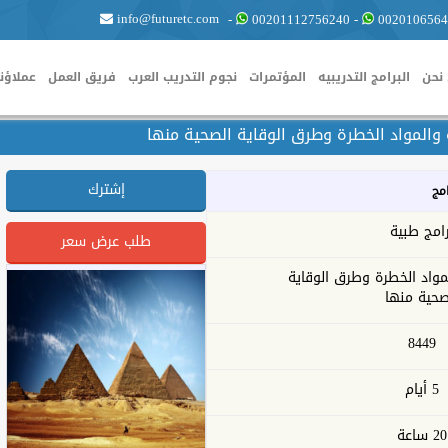
info@futuretc.com
-
00201112756240
-
0020106564
نحن
البرامج التدريبيه
المؤتمرات
نجوم التدريب العرب
فريق العمل
عملاؤنا
 والمواد الخطرة وطرق الوقاية الصحية منها
إشترك
امج
رامج طبية
طلب عرض سعر
لمواد الخطرة وطرق الوقاية
صحية منها
8449
5 أيام
20 ساعة