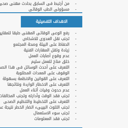
- من أرتبط فى السابق بحادث مهنى صحى
- مسؤولى الطب الوقائى
الاهداف التفصيلية
- رفع الوعى الوقائى المهنى طبقا للمقايي
- تجنب نقل العدوى للاشخاص
- الحفاظ على البيئة وصحة المجتمع
- زيادة وثقل المهارات الفنية
- عدم وقوع أصابات العمل
- خلق مناخ للعمل سليم
- التعرف على أحدث الوسائل فى هذا الصد
- الوقوف على المعدات المطلوبة
- التعرف على القوانين والانظمة بسهولة
- التعرف على الاخطار الواردة ونتائجها
- عدم حدوث وفيات أثناء العمل
- تجنب فقد الوقت وأدارته وتجنب المخالفات ا
- التعرف على التخطيط والتنظيم الصحى
- تجنب التلوث البييىء الضار الخطر نتيجة عدم
- تجنب سوء الاستعمال
- تجنب فقد المعلومات