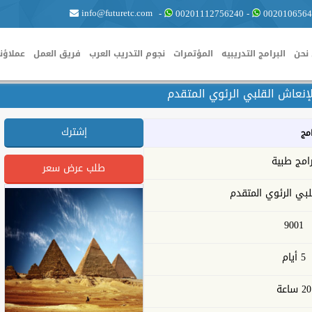
info@futuretc.com
-
00201112756240
-
0020106564
نحن
البرامج التدريبيه
المؤتمرات
نجوم التدريب العرب
فريق العمل
عملاؤنا
إنعاش القلبي الرئوي المتقدم
إشترك
امج
رامج طبية
طلب عرض سعر
لبي الرئوي المتقدم
9001
5 أيام
20 ساعة