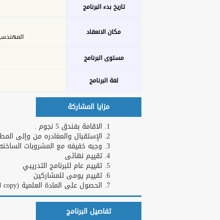
تاريخ بدء البرنامج
مكان الانعقاد
المهندسين - 26 ش عدن 
مستوى البرنامج
لغة البرنامج
مزايا المشاركة
الاقامة بفندق 5 نجوم .
الإستقبال والمغادره من وإلى المطا
وجبه خفيفه مع المشروبات الساخنه و
تقييم نهائى
تقييم عام للبرنامج التدريبي
تقييم يومى للمشاركين
الحصول على المادة العلمية (Hard copy)
تفاصيل البرنامج