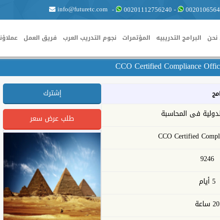
info@futuretc.com
-
00201112756240
-
0020106564
نحن
البرامج التدريبيه
المؤتمرات
نجوم التدريب العرب
فريق العمل
عملاؤنا
إشترك
امج
دولية فى المحاسبة
طلب عرض سعر
CCO Certified Compli
9246
5 أيام
20 ساعة