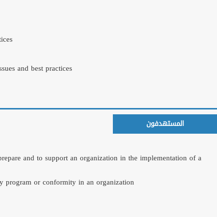
Labour practices issu
The environment issu
Fair operating practi
Consumer issues and 
Community involveme
المعجبين على الفيس بوك
Certified ISO 26000
Taken from PECB 
Members of a social 
Project managers or 
social responsibility
Persons responsible f
Members of a social 
Auditors