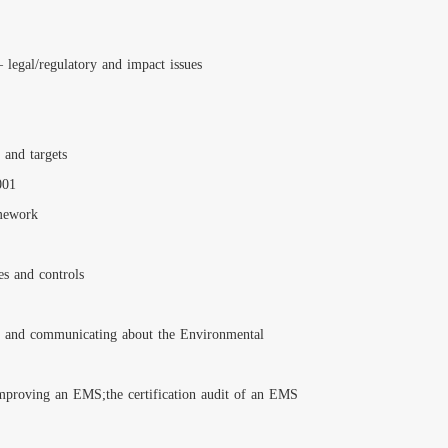
Definition of the sco
Definition of EMS poli
Planning aspects of en
Drafting an EMS
Drafting an environmen
المعجبين على الفيس بوك
Developing and deliver
Day 3: Implementing 
Implementation of a 
Design of controls and
Analyzing and implemen
Emergency preparednes
Development of a trai
Operational manageme
Day 4: Controlling, m
Controlling and monit