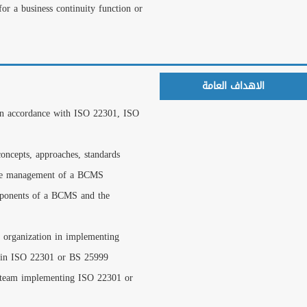
Members of organizatio
for a BCMS project ma
المزيد
التحقق من الشهادات
ادخل رقم الشهادة
To understand the im
27031 or BS 25999
To gain a comprehensi
methods and technique
النشرة البريدية
To understand the rel
اشترك معانا ليصلك كل الجديد
من البرامج و العروض المخفضة
compliance with the ot
To acquire the necessa
managing and maintain
To acquire the necess
BS 25999