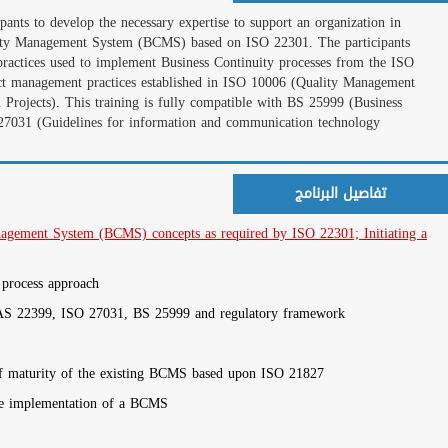
الجهات الحكومية
This five-day intensive
implementing and mana
will also gain a thoro
نجوم التدريب العرب فى الأكاديمية
22399. This training i
Systems - Guidelines f
Continuity Management
readiness for Business 
Day 1 : Introduction 
BCMS
Introduction to the ma
المزيد
Presentation of the s
Fundamental principles
الاعلانات
Preliminary analysis a
Writing a business cas
>
<