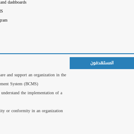
Development of metrics
Internal audit and ma
Implementation of a c
Preparing for an ISO 2
DAY 5 : Certification
Project managers or co
الشهادات والاعتمادات
Business Continuity a
Business Continuity M
Individuals responsibl
Members of a Business
Expert advisors in Bus