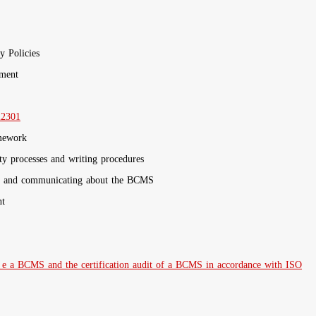
DAY 2 : Planning a 
Definition of the sco
Development of a BCMS
Business Impact Analy
المعجبين على الفيس بوك
DAY 3 : Implementin
Implementation of a 
Design and implementat
Development of a tra
Incident management 
Operations manageme
DAY 4 : Controlling, 
22301
Monitoring BCMS proc